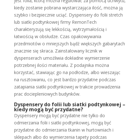
jest folia, którą można regulować za pomocą uchwytu,
kiedy zostanie pobrana wystarczająca ilość, można ją
szybko i bezpiecznie uciąć. Dyspensery do folii stretch
lub siatki podtynkowej firmy RemonTech
charakteryzują się lekkością, wytrzymałością i
łatwością w obsłudze. Czas opakowywania
przedmiotów o mniejszych bądź większych gabarytach
znacznie się skraca. Zainstalowany licznik w
dyspenserach umożliwia dokładne wymierzenie
potrzebnej ilości materiału. Z podajnika można
korzystać, stawiając go na podłodze, albo wieszając
na rusztowaniu, co jest bardzo przydatne podczas
zatapiania siatki podtynkowej w trakcie prowadzenia
prac dociepleniowych budynków.
Dyspensery do folii lub siatki podtynkowej –
kiedy mogą być przydatne?
Dyspensery mogą być przydatne nie tylko do
odmierzania folii i siatki podtynkowej, mogą być
przydatne do odmierzania tkanin w hurtowniach i
sklepach albo do wymierzenia tapety podczas