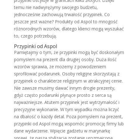
przypinki oscyluje w granicach kilku złotych. Dzięki
temu nie nadwyrężymy swojego budżetu,
jednocześnie zachowują trwałość przypinek. Co
jeszcze jest ważne? Produkty od Aspol to mnogość
różnorodnych wzorów, dlatego klienci mogą wyszukać
to, czego potrzebują.
Przypinki od Aspol
Pamiętajmy o tym, że przypinki mogą być doskonałym
pomysłem na prezent dla drugiej osoby. Duża ilość
wzorów sprawia, że możemy z powodzeniem
sprofilować podarunek. Osoby religijne skorzystają z
przypinek o charakterze religijnym w atrakcyjnej cenie.
Nie zawsze musimy dawać innym drogie prezenty,
gdyż często podarunki płynące prosto z serca są
najważniejsze. Atutem przypinek jest wytrzymałość i
precyzyjne wykonanie. W tym wypadku można liczyć
na dbałość o każdy detal. Poza pomysłem na prezent,
przypinki od Aspol mogą wspomóc promocję firmy lub
dane wydarzenie. Wpięcie gadżetu w marynarkę
sprawi, że nasza stylizacja zostanie urozmaicona.